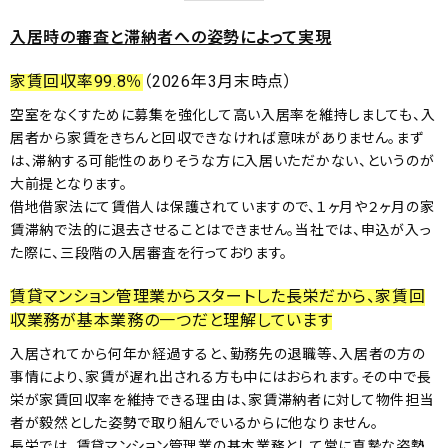
入居時の審査と滞納者への姿勢によって実現
家賃回収率99.8％
（2026年3月末時点）
空室をなくすために募集を強化して高い入居率を維持しましても、入
居者から家賃をきちんと回収できなければ意味がありません。まず
は、滞納する可能性のありそうな方に入居いただかない、というのが
大前提となります。
借地借家法にて賃借人は保護されていますので、１ヶ月や２ヶ月の家
賃滞納で法的に退去させることはできません。当社では、申込が入っ
た際に、三段階の入居審査を行っております。
賃貸マンション管理業からスタートした長栄だから、家賃回
収業務が基本業務の一つだと理解しています
入居されてから何年か経過すると、勤務先の退職等、入居者の方の
事情により、家賃が遅れ出される方も中にはおられます。その中で長
栄が家賃回収率を維持できる理由は、家賃滞納者に対して物件担当
者が毅然とした姿勢で取り組んでいるからに他なりません。
長栄では、賃貸マンション管理業の基本業務として常に真摯な姿勢