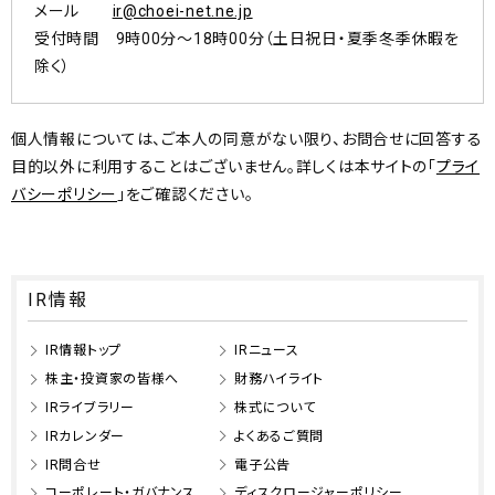
メール
ir@choei-net.ne.jp
受付時間 9時00分～18時00分（土日祝日・夏季冬季休暇を
除く）
個人情報については、ご本人の同意がない限り、お問合せに回答する
目的以外に利用することはございません。詳しくは本サイトの「
プライ
バシーポリシー
」をご確認ください。
IR情報
IR情報トップ
IRニュース
株主・投資家の皆様へ
財務ハイライト
IRライブラリー
株式について
IRカレンダー
よくあるご質問
IR問合せ
電子公告
コーポレート・ガバナンス
ディスクロージャーポリシー