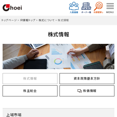
トップページ
>
IR情報トップ
>
株式について
>
株式情報
株式情報
株式情報
資本政策基本方針
株主総会
株価情報
上場市場