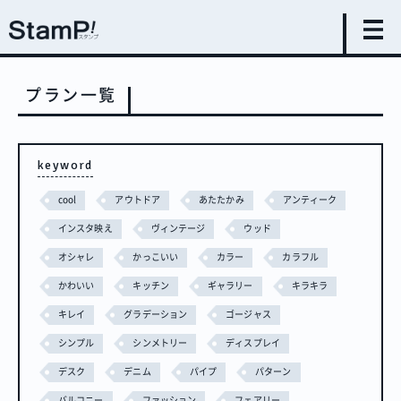
プラン一覧
keyword
cool
アウトドア
あたたかみ
アンティーク
インスタ映え
ヴィンテージ
ウッド
オシャレ
かっこいい
カラー
カラフル
かわいい
キッチン
ギャラリー
キラキラ
キレイ
グラデーション
ゴージャス
シンプル
シンメトリー
ディスプレイ
デスク
デニム
パイプ
パターン
バルコニー
ファッション
フェアリー