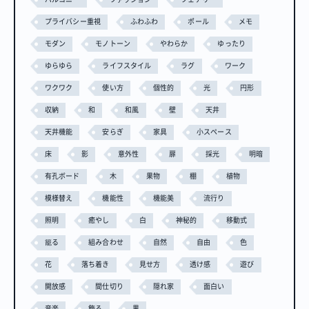
プライバシー重視
ふわふわ
ポール
メモ
モダン
モノトーン
やわらか
ゆったり
ゆらゆら
ライフスタイル
ラグ
ワーク
ワクワク
使い方
個性的
光
円形
収納
和
和風
壁
天井
天井機能
安らぎ
家具
小スペース
床
影
意外性
扉
採光
明暗
有孔ボード
木
果物
棚
植物
模様替え
機能性
機能美
流行り
照明
癒やし
白
神秘的
移動式
籠る
組み合わせ
自然
自由
色
花
落ち着き
見せ方
透け感
遊び
開放感
間仕切り
隠れ家
面白い
音楽
飾る
黒