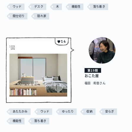
ウッド
デスク
木
機能性
落ち着き
間仕切り
隠れ家
14
第19期
おこた屋
福田 和音さん
あたたかみ
ウッド
ゆったり
収納
安らぎ
機能性
落ち着き