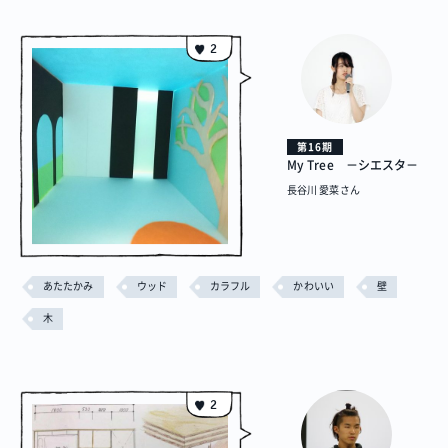
2
第16期
My Tree －シエスタ－
長谷川 愛菜さん
あたたかみ
ウッド
カラフル
かわいい
壁
木
2