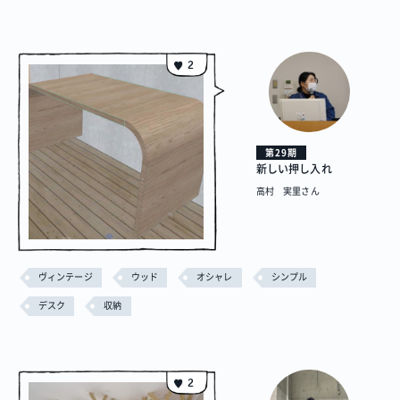
2
第29期
新しい押し入れ
高村 実里さん
ヴィンテージ
ウッド
オシャレ
シンプル
デスク
収納
2