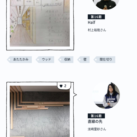
第16期
Half
村上裕哉さん
あたたかみ
ウッド
収納
壁
間仕切り
2
第16期
直線の先
濱崎里紗さん