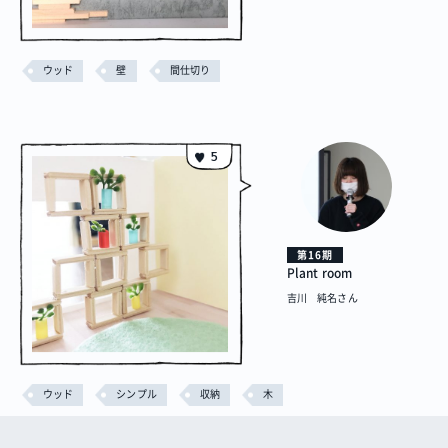
ウッド
壁
間仕切り
5
第16期
Plant room
吉川 純名さん
ウッド
シンプル
収納
木