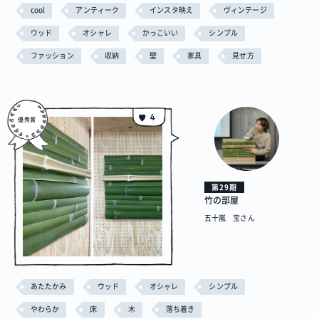
cool
アンティーク
インスタ映え
ヴィンテージ
ウッド
オシャレ
かっこいい
シンプル
ファッション
収納
壁
家具
見せ方
4
第29期
竹の部屋
五十嵐 宝さん
あたたかみ
ウッド
オシャレ
シンプル
やわらか
床
木
落ち着き