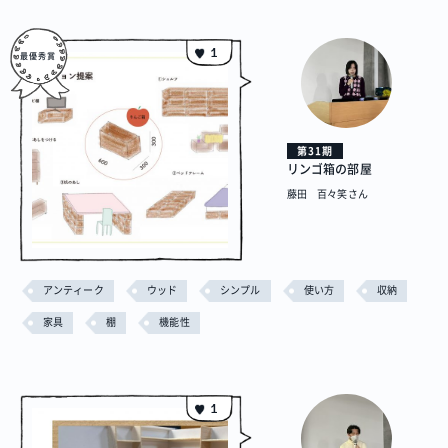
1
第31期
リンゴ箱の部屋
藤田 百々笑さん
アンティーク
ウッド
シンプル
使い方
収納
家具
棚
機能性
1