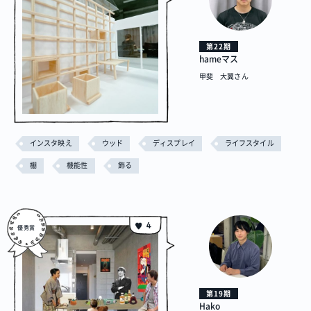
第22期
hameマス
甲斐 大翼さん
インスタ映え
ウッド
ディスプレイ
ライフスタイル
棚
機能性
飾る
4
第19期
Hako