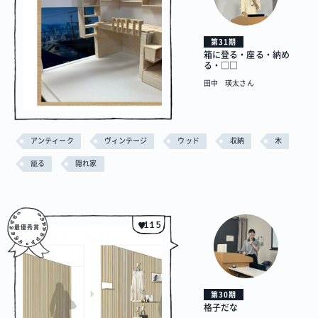
第31期
箱に登る・座る・納め
る・□□
田中 瑛太さん
アンティーク
ヴィンテージ
ウッド
収納
木
籠る
隠れ家
115
第30期
格子だな