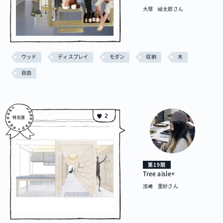
大塚 崚太郎さん
ウッド
ディスプレイ
モダン
収納
木
自由
2
第19期
Tree aisle+
濱﨑 里紗さん