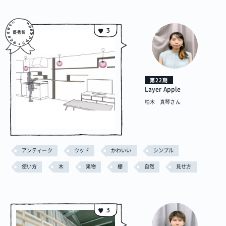
3
第22期
Layer Apple
柏木 真琴さん
アンティーク
ウッド
かわいい
シンプル
使い方
木
果物
棚
自然
見せ方
3