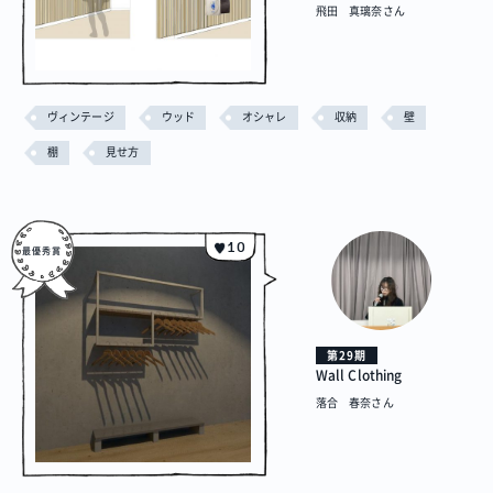
飛田 真璃奈さん
ヴィンテージ
ウッド
オシャレ
収納
壁
棚
見せ方
10
第29期
Wall Clothing
落合 春奈さん