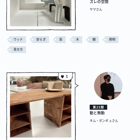
ズレの空間
リノベーション物件ってなあに？
ヤマさん
オーナー様へ
お問い合わせ
SNSで進捗を見る
ウッド
安らぎ
影
木
棚
照明
見せ方
過去の作品動画を見る
1
第25期
動と無動
キム・ボンギュさん