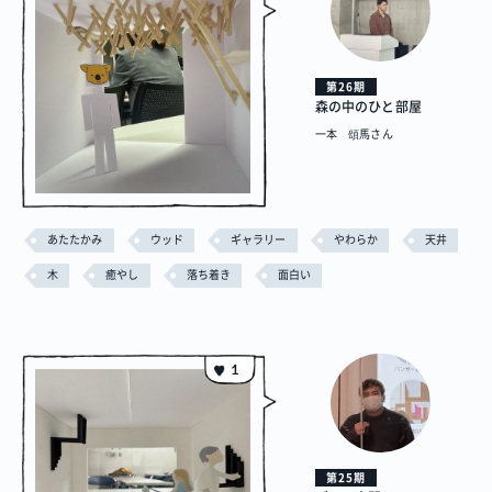
第26期
森の中のひと部屋
一本 頌馬さん
あたたかみ
ウッド
ギャラリー
やわらか
天井
木
癒やし
落ち着き
面白い
1
プロジェクト
Blog
プラン一覧
概要
プロジェクト
Blog
プラン一覧
概要
第25期