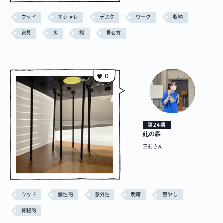
ウッド
オシャレ
デスク
ワーク
収納
家具
木
棚
見せ方
0
第24期
糺の森
三莉さん
ウッド
個性的
意外性
明暗
癒やし
神秘的