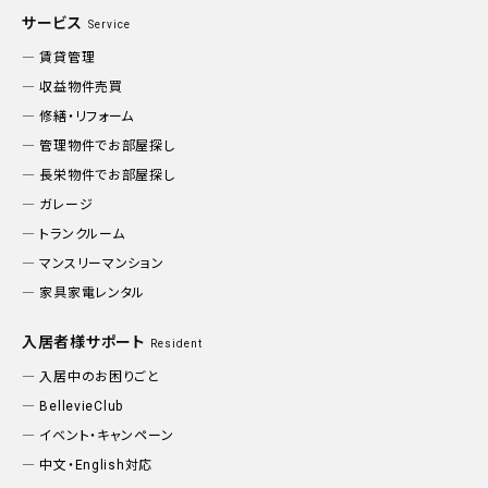
サービス
Service
賃貸管理
収益物件売買
修繕・リフォーム
管理物件でお部屋探し
長栄物件でお部屋探し
ガレージ
トランクルーム
マンスリーマンション
家具家電レンタル
入居者様サポート
Resident
入居中のお困りごと
BellevieClub
イベント・キャンペーン
中文・English対応