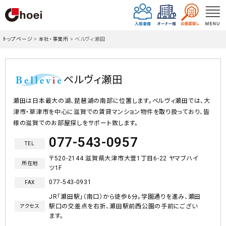
トップページ
>
本社・事業所
>
ベルヴィ瀬田
ベルヴィ瀬田
瀬田は日本最大の湖、琵琶湖の南部に位置します。ベルヴィ瀬田では、大
津市・草津市を中心に滋賀での賃貸マンション物件を取り扱っており、皆
様の滋賀でのお部屋探しをサポート致します。
077-543-0957
TEL
〒520-2144 滋賀県大津市大萱1丁目6-22 ヤマブハイ
所在地
ツ1F
077-543-0931
FAX
JR「瀬田駅」（南口）から徒歩6分。学園通りを進み、瀬田
駅口の交差点を右折、瀬田駅前西公園の手前にござい
アクセス
ます。