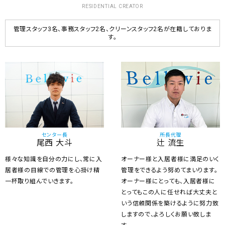
RESIDENTIAL CREATOR
管理スタッフ3名、事務スタッフ2名、クリーンスタッフ2名が在籍しておりま
す。
センター長
所長代理
尾西 大斗
辻 流生
様々な知識を自分の力にし、常に入
オーナー様と入居者様に満足のいく
居者様の目線での管理を心掛け精
管理をできるよう努めてまいります。
一杯取り組んでいきます。
オーナー様にとっても、入居者様に
とってもこの人に任せれば大丈夫と
いう信頼関係を築けるように努力致
しますので、よろしくお願い致しま