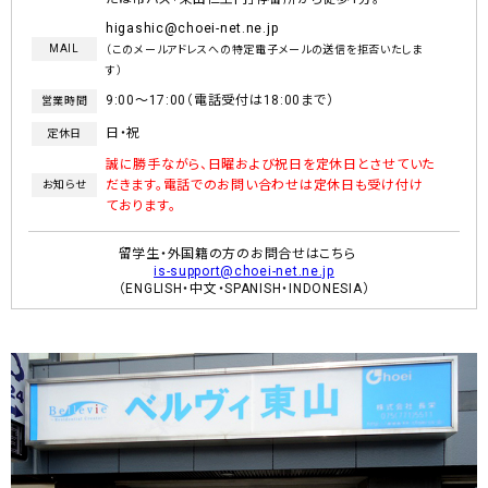
higashic@choei-net.ne.jp
MAIL
（このメールアドレスへの特定電子メールの送信を拒否いたしま
す）
9:00～17:00（電話受付は18:00まで）
営業時間
日・祝
定休日
誠に勝手ながら、日曜および祝日を定休日とさせていた
だきます。電話でのお問い合わせは定休日も受け付け
お知らせ
ております。
留学生・外国籍の方のお問合せはこちら
is-support@choei-net.ne.jp
（ENGLISH・中文・SPANISH・INDONESIA）