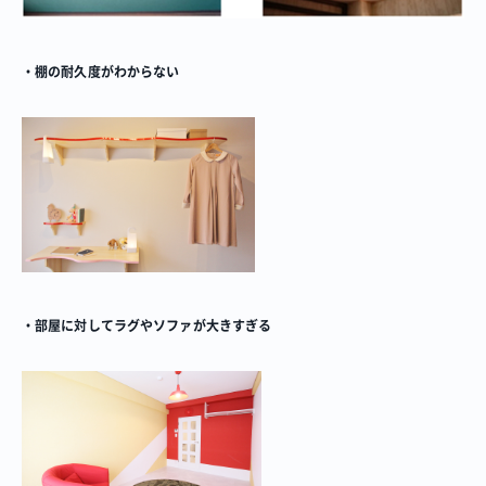
・棚の耐久度がわからない
プロジェクト
Blog
プラン一覧
概要
プロジェクト
Blog
プラン一覧
概要
リノベーション物件ってなあに？
・部屋に対してラグやソファが大きすぎる
オーナー様へ
お問い合わせ
SNSで進捗を見る