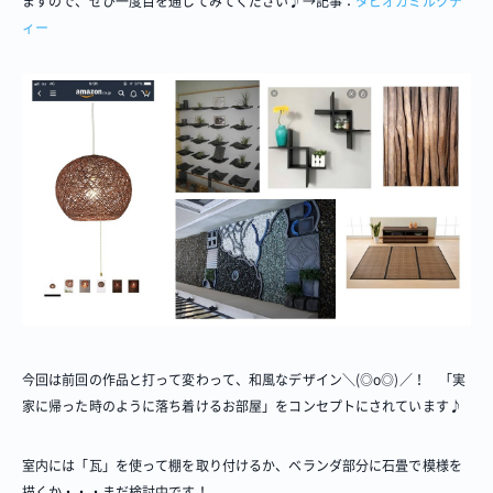
ますので、ぜひ一度目を通してみてください♪→記事：
タピオカミルクテ
ィー
今回は前回の作品と打って変わって、和風なデザイン＼(◎o◎)／！ 「実
家に帰った時のように落ち着けるお部屋」をコンセプトにされています♪
室内には「瓦」を使って棚を取り付けるか、ベランダ部分に石畳で模様を
描くか・・・まだ検討中です！