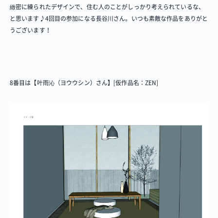
緻密に練られたデザインで、住む人のことがしっかり考えられているな、
と思います♪4回目の参加になる長谷川さん。いつも素敵な作品をありがと
うございます！
プロジェクト
Blog
プラン一覧
概要
プロジェクト
Blog
プラン一覧
概要
8番目は【叶雨沁（ヨウウシン）さん】[仮作品名：ZEN]
リノベーション物件ってなあに？
オーナー様へ
お問い合わせ
SNSで進捗を見る
過去の作品動画を見る