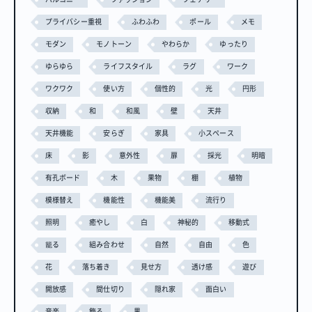
プライバシー重視
ふわふわ
ポール
メモ
モダン
モノトーン
やわらか
ゆったり
ゆらゆら
ライフスタイル
ラグ
ワーク
ワクワク
使い方
個性的
光
円形
収納
和
和風
壁
天井
天井機能
安らぎ
家具
小スペース
床
影
意外性
扉
採光
明暗
有孔ボード
木
果物
棚
植物
模様替え
機能性
機能美
流行り
照明
癒やし
白
神秘的
移動式
籠る
組み合わせ
自然
自由
色
花
落ち着き
見せ方
透け感
遊び
開放感
間仕切り
隠れ家
面白い
音楽
飾る
黒