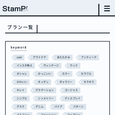
プラン一覧
keyword
cool
アウトドア
あたたかみ
アンティーク
インスタ映え
ヴィンテージ
ウッド
オシャレ
かっこいい
カラー
カラフル
かわいい
キッチン
ギャラリー
キラキラ
キレイ
グラデーション
ゴージャス
シンプル
シンメトリー
ディスプレイ
デスク
デニム
パイプ
パターン
バルコニー
ファッション
フェアリー