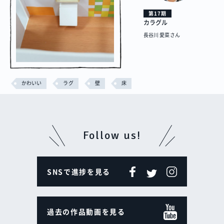
第17期
カラグル
長谷川 愛菜さん
かわいい
ラグ
壁
床
Follow us!
SNSで進捗を見る
過去の作品動画を見る