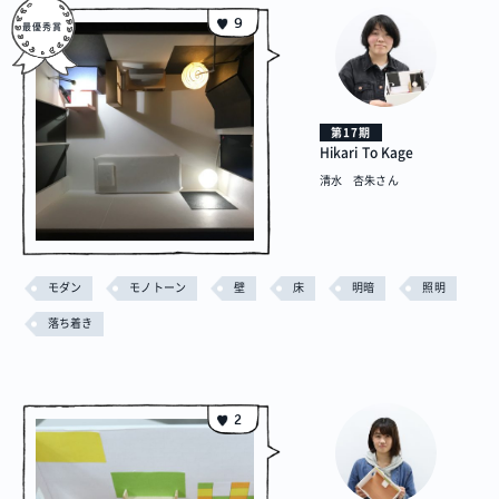
9
第17期
Hikari To Kage
清水 杏朱さん
モダン
モノトーン
壁
床
明暗
照明
落ち着き
2