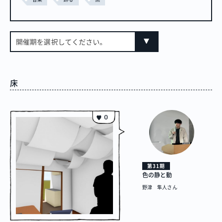
開催期を選択してください。
床
0
第31期
色の静と動
野津 隼人さん