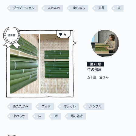
グラデーション
ふわふわ
ゆらゆら
天井
床
プロジェクト
Blog
プラン一覧
概要
プロジェクト
Blog
プラン一覧
概要
4
リノベーション物件ってなあに？
オーナー様へ
お問い合わせ
第29期
竹の部屋
SNSで進捗を見る
五十嵐 宝さん
過去の作品動画を見る
あたたかみ
ウッド
オシャレ
シンプル
やわらか
床
木
落ち着き