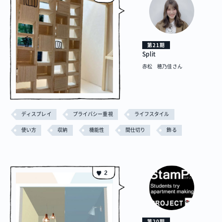
第21期
Split
赤松 穂乃佳さん
ディスプレイ
プライバシー重視
ライフスタイル
使い方
収納
機能性
間仕切り
飾る
2
第20期