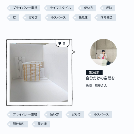
プライバシー重視
ライフスタイル
使い方
収納
壁
安らぎ
小スペース
機能性
落ち着き
0
第26期
自分だけの空間を
角間 晴奏さん
プライバシー重視
使い方
安らぎ
小スペース
間仕切り
隠れ家