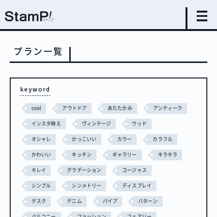
プラン一覧
keyword
cool
アウトドア
あたたかみ
アンティーク
インスタ映え
ヴィンテージ
ウッド
オシャレ
かっこいい
カラー
カラフル
かわいい
キッチン
ギャラリー
キラキラ
キレイ
グラデーション
ゴージャス
シンプル
シンメトリー
ディスプレイ
デスク
デニム
パイプ
パターン
バルコニー
ファッション
フェアリー