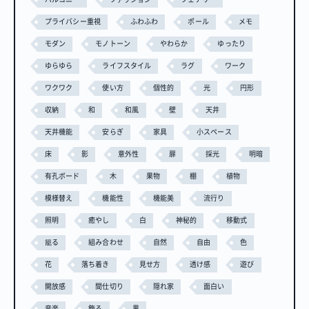
プライバシー重視
ふわふわ
ポール
メモ
モダン
モノトーン
やわらか
ゆったり
ゆらゆら
ライフスタイル
ラグ
ワーク
ワクワク
使い方
個性的
光
円形
収納
和
和風
壁
天井
天井機能
安らぎ
家具
小スペース
床
影
意外性
扉
採光
明暗
有孔ボード
木
果物
棚
植物
模様替え
機能性
機能美
流行り
照明
癒やし
白
神秘的
移動式
籠る
組み合わせ
自然
自由
色
花
落ち着き
見せ方
透け感
遊び
開放感
間仕切り
隠れ家
面白い
音楽
飾る
黒