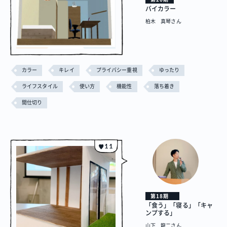
バイカラー
柏木 真琴さん
カラー
キレイ
プライバシー重視
ゆったり
ライフスタイル
使い方
機能性
落ち着き
間仕切り
11
第18期
「食う」「寝る」「キャ
ンプする」
山下 龍二さん