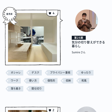
プロジェクト
Blog
プラン一覧
概要
プロジェクト
Blog
プラン一覧
概要
4
リノベーション物件ってなあに？
オーナー様へ
お問い合わせ
第25期
気分の切り替えができる
暮らし
SNSで進捗を見る
Sumireさん
過去の作品動画を見る
オシャレ
デスク
プライバシー重視
ゆったり
ワーク
使い方
個性的
収納
和風
落ち着き
間仕切り
2