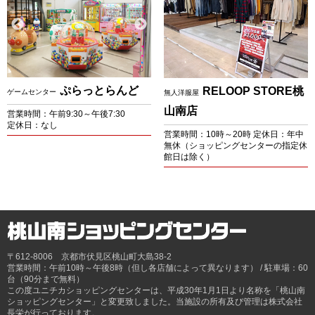
ぷらっとらんど
RELOOP STORE桃
ゲームセンター
無人洋服屋
山南店
営業時間：午前9:30～午後7:30
定休日：なし
営業時間：10時～20時 定休日：年中
無休（ショッピングセンターの指定休
館日は除く）
〒612-8006 京都市伏見区桃山町大島38-2
営業時間：午前10時～午後8時（但し各店舗によって異なります） / 駐車場：60
台（90分まで無料）
この度ユニチカショッピングセンターは、平成30年1月1日より名称を「桃山南
ショッピングセンター」と変更致しました。当施設の所有及び管理は株式会社
長栄が行っております。