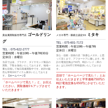
ゴールドリン
ミタキ
貴金属買取販売専門店
メガネ専門・眼鏡士認定SS
グ
TEL：075-601-7172
営業時間：午前10時～午後7時
TEL：075-622-2777
定休日：水曜日
営業時間：午前10時～午後7時30分
安心・信頼・技術の店「快適なメガネ」と思
定休日：水曜日
って頂くまで、アフターケアに撤します。時
当店では金、プラチナ、ダイヤモンド製品の
計の電池交換は750円、時計バンド（革の
買取、下取を強化いたしております。地域一
み）は1,200円で常時提供いたしておりま
番を目指して毎日高価買取中です。好評の販
す。
売も常時300アイテム展示いたしておりま
店頭で「ホームページで見た！」とお
す。
【ホームページ】
伝えいただきますと平常価格750円の
「ホームページで見た！」と、お伝え
時計電池交換を650円にさせていただ
ください。買取価格5％アップさせて
きます。
いただきます！