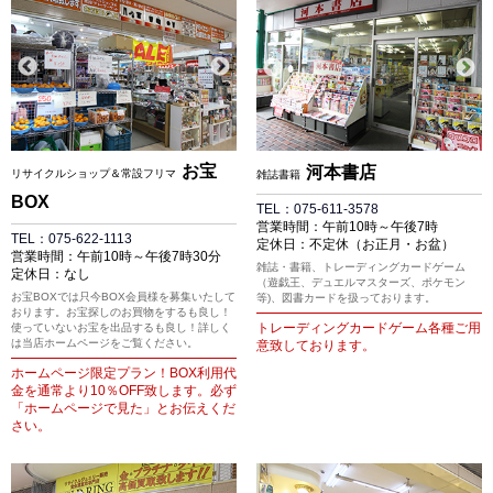
お宝
河本書店
リサイクルショップ＆常設フリマ
雑誌書籍
BOX
TEL：075-611-3578
営業時間：午前10時～午後7時
TEL：075-622-1113
定休日：不定休（お正月・お盆）
営業時間：午前10時～午後7時30分
雑誌・書籍、トレーディングカードゲーム
定休日：なし
（遊戯王、デュエルマスターズ、ポケモン
お宝BOXでは只今BOX会員様を募集いたして
等)、図書カードを扱っております。
おります。お宝探しのお買物をするも良し！
トレーディングカードゲーム各種ご用
使っていないお宝を出品するも良し！詳しく
は当店ホームページをご覧ください。
意致しております。
ホームページ限定プラン！BOX利用代
金を通常より10％OFF致します。必ず
「ホームページで見た」とお伝えくだ
さい。