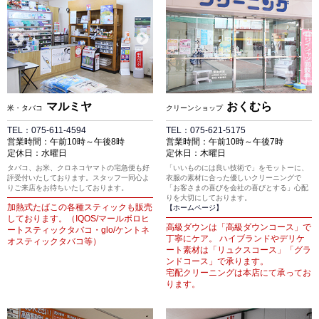
マルミヤ
おくむら
米・タバコ
クリーンショップ
TEL：075-611-4594
TEL：075-621-5175
営業時間：午前10時～午後8時
営業時間：午前10時～午後7時
定休日：水曜日
定休日：木曜日
タバコ、お米、クロネコヤマトの宅急便も好
「いいものには良い技術で」をモットーに、
評受付いたしております。スタッフ一同心よ
衣服の素材に合った優しいクリーニングで
りご来店をお待ちいたしております。
「お客さまの喜びを会社の喜びとする」心配
りを大切にしております。
加熱式たばこの各種スティックも販売
【ホームページ】
しております。（IQOS/マールボロヒ
高級ダウンは「高級ダウンコース」で
ートスティックタバコ・glo/ケントネ
丁寧にケア。 ハイブランドやデリケ
オスティックタバコ等）
ート素材は「リュクスコース」「グラ
ンドコース」で承ります。
宅配クリーニングは本店にて承ってお
ります。