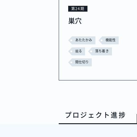
第24期
巣穴
あたたかみ
機能性
籠る
落ち着き
間仕切り
プロジェクト進捗