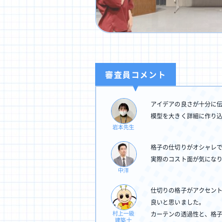
リ
審査員コメント
SN
アイデアの良さが十分に
模型を大きく詳細に作り
岩本先生
格子の仕切りがオシャレ
実際のコスト面が気にな
中澤
仕切りの格子がアクセン
良いと思いました。
村上一級
カーテンの透過性と、格
建築士