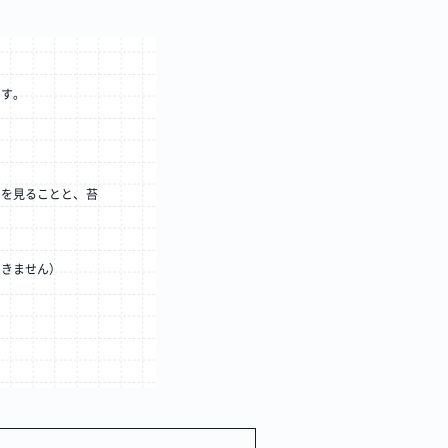
です。
ンを見ることと、苔
できません）