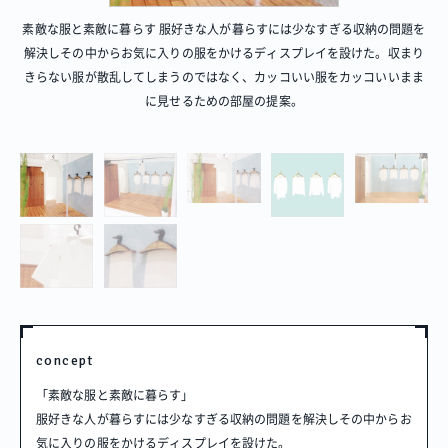
素敵な服と素敵に暮らす 服好きな人が暮らすには少なすぎる収納の問題を
解決しその中からお気に入りの服をかけるディスプレイを設けた。収まり
きらない服が散乱してしまうのではなく、カッコいい服をカッコいいまま
に見せるための部屋の提案。
プロジェクト
Blog
プラン一覧
概要
プロジェクト
Blog
プラン一覧
概要
concept
「素敵な服と素敵に暮らす」
リノベーション物件ってなあに？
服好きな人が暮らすには少なすぎる収納の問題を解決しその中からお
オーナー様へ
お問い合わせ
気に入りの服をかけるディスプレイを設けた。