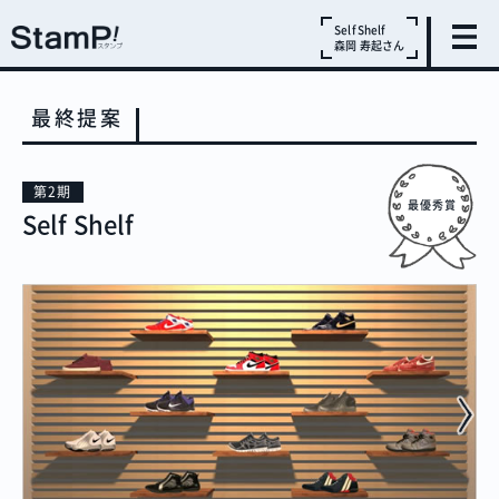
Self Shelf
森岡 寿起さん
最終提案
第2期
最優秀賞
Self Shelf