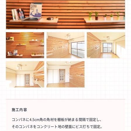
プロジェクト
Blog
プラン一覧
概要
プロジェクト
Blog
プラン一覧
概要
リノベーション物件ってなあに？
オーナー様へ
お問い合わせ
SNSで進捗を見る
過去の作品動画を見る
施工内容
コンパネに4.5cm角の角材を棚板が納まる間隔で固定し、
そのコンパネをコンクリート地の壁面にビス打ちで固定。