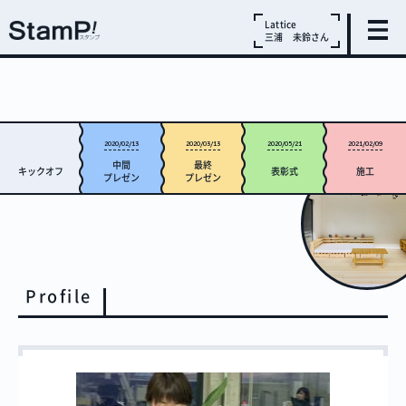
Lattice
三浦 未鈴さん
2020/02/13
2020/03/13
2020/05/21
2021/02/09
中間
最終
キックオフ
表彰式
施工
プレゼン
プレゼン
Profile